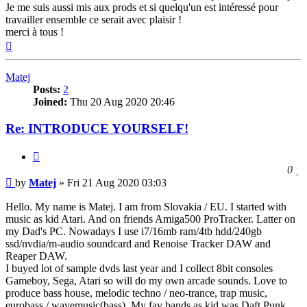
Je me suis aussi mis aux prods et si quelqu'un est intéressé pour
travailler ensemble ce serait avec plaisir !
merci à tous !
Top
Matej
Posts:
2
Joined:
Thu 20 Aug 2020 20:46
Re: INTRODUCE YOURSELF!
Quote
l
0
Post
t
by
Matej
»
Fri 21 Aug 2020 03:03
l
t
Hello. My name is Matej. I am from Slovakia / EU. I started with
p
music as kid Atari. And on friends Amiga500 ProTracker. Latter on
my Dad's PC. Nowadays I use i7/16mb ram/4tb hdd/240gb
ssd/nvdia/m-audio soundcard and Renoise Tracker DAW and
Reaper DAW.
I buyed lot of sample dvds last year and I collect 8bit consoles
Gameboy, Sega, Atari so will do my own arcade sounds. Love to
produce bass house, melodic techno / neo-trance, trap music,
eurobass / wavemusic(bass). My fav bands as kid was Daft Punk,