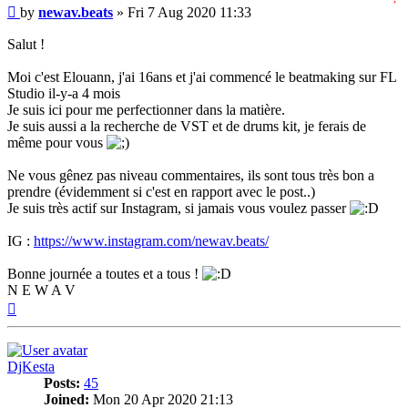
Post
t
by
newav.beats
»
Fri 7 Aug 2020 11:33
l
t
Salut !
p
Moi c'est Elouann, j'ai 16ans et j'ai commencé le beatmaking sur FL
Studio il-y-a 4 mois
Je suis ici pour me perfectionner dans la matière.
Je suis aussi a la recherche de VST et de drums kit, je ferais de
même pour vous
Ne vous gênez pas niveau commentaires, ils sont tous très bon a
prendre (évidemment si c'est en rapport avec le post..)
Je suis très actif sur Instagram, si jamais vous voulez passer
IG :
https://www.instagram.com/newav.beats/
Bonne journée a toutes et a tous !
N E W A V
Top
DjKesta
Posts:
45
Joined:
Mon 20 Apr 2020 21:13