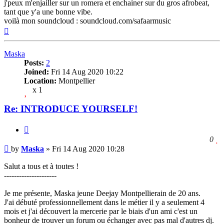
j'peux m'enjailler sur un romera et enchainer sur du gros afrobeat,
tant que y'a une bonne vibe.
voilà mon soundcloud : soundcloud.com/safaarmusic
Top
Maska
Posts:
2
Joined:
Fri 14 Aug 2020 10:22
Location:
Montpellier
x 1
Re: INTRODUCE YOURSELF!
Quote
l
0
Post
t
by
Maska
»
Fri 14 Aug 2020 10:28
l
t
Salut a tous et à toutes !
p
---------------------
Je me présente, Maska jeune Deejay Montpellierain de 20 ans.
J'ai débuté professionnellement dans le métier il y a seulement 4
mois et j'ai découvert la mercerie par le biais d'un ami c'est un
bonheur de trouver un forum ou échanger avec pas mal d'autres dj.