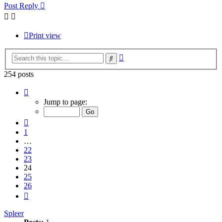
Post Reply
Print view
Advanced
Search
search
254 posts
Page
24
Jump to page:
of
26
Previous
1
…
22
23
24
25
26
Next
Spleer