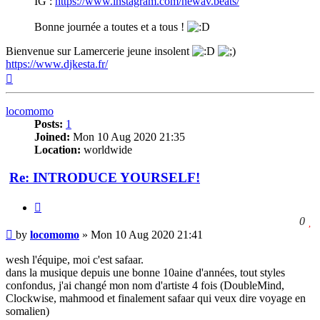
IG :
https://www.instagram.com/newav.beats/
Bonne journée a toutes et a tous !
Bienvenue sur Lamercerie jeune insolent
https://www.djkesta.fr/
Top
locomomo
Posts:
1
Joined:
Mon 10 Aug 2020 21:35
Location:
worldwide
Re: INTRODUCE YOURSELF!
Quote
l
0
Post
t
by
locomomo
»
Mon 10 Aug 2020 21:41
l
t
wesh l'équipe, moi c'est safaar.
p
dans la musique depuis une bonne 10aine d'années, tout styles
confondus, j'ai changé mon nom d'artiste 4 fois (DoubleMind,
Clockwise, mahmood et finalement safaar qui veux dire voyage en
somalien)