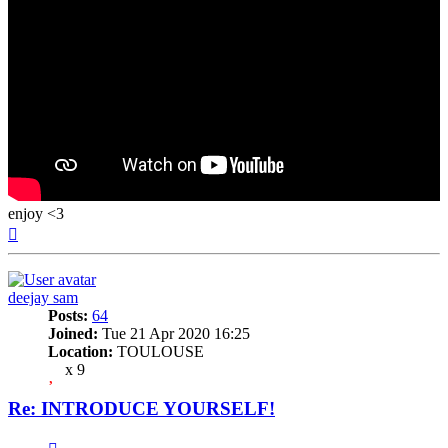
enjoy <3
Top
deejay sam
Posts:
64
Joined:
Tue 21 Apr 2020 16:25
Location:
TOULOUSE
x 9
Re: INTRODUCE YOURSELF!
Quote