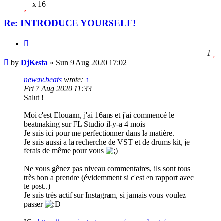
x 16
Re: INTRODUCE YOURSELF!
Quote
l
1
Post
t
by
DjKesta
»
Sun 9 Aug 2020 17:02
l
t
newav.beats
wrote:
↑
p
Fri 7 Aug 2020 11:33
Salut !
Moi c'est Elouann, j'ai 16ans et j'ai commencé le
beatmaking sur FL Studio il-y-a 4 mois
Je suis ici pour me perfectionner dans la matière.
Je suis aussi a la recherche de VST et de drums kit, je
ferais de même pour vous
Ne vous gênez pas niveau commentaires, ils sont tous
très bon a prendre (évidemment si c'est en rapport avec
le post..)
Je suis très actif sur Instagram, si jamais vous voulez
passer