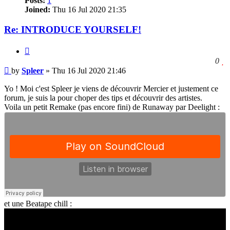
Posts:
1
Joined:
Thu 16 Jul 2020 21:35
Re: INTRODUCE YOURSELF!
Quote
l
0
Post
t
by
Spleer
»
Thu 16 Jul 2020 21:46
l
t
Yo ! Moi c'est Spleer je viens de découvrir Mercier et justement ce
p
forum, je suis la pour choper des tips et découvrir des artistes.
Voila un petit Remake (pas encore fini) de Runaway par Deelight :
et une Beatape chill :