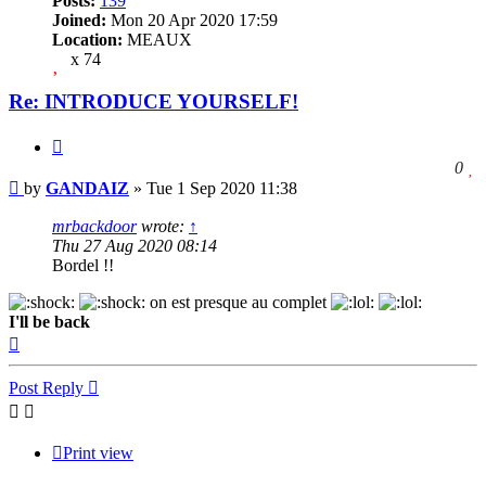
Posts:
139
Joined:
Mon 20 Apr 2020 17:59
Location:
MEAUX
x 74
Re: INTRODUCE YOURSELF!
Quote
l
0
Post
t
by
GANDAIZ
»
Tue 1 Sep 2020 11:38
l
t
mrbackdoor
wrote:
↑
p
Thu 27 Aug 2020 08:14
Bordel !!
on est presque au complet
I'll be back
Top
Post Reply
Print view