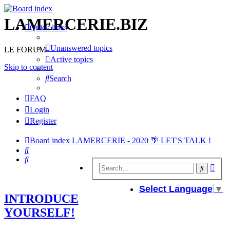
LAMERCERIE.BIZ
Quick links
Unanswered topics
LE FORUM
Active topics
Skip to content
Search
FAQ
Login
Register
Board index
LAMERCERIE - 2020
🌴 LET'S TALK !
Search
Search
Adv
Search
sear
Select Language
▼
INTRODUCE
YOURSELF!