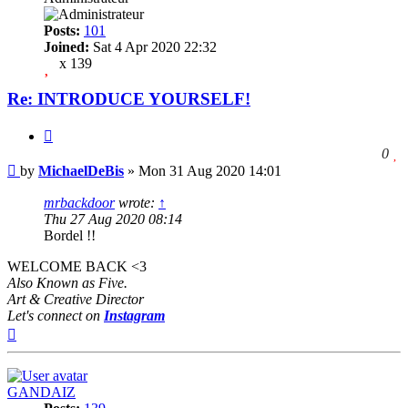
Posts:
101
Joined:
Sat 4 Apr 2020 22:32
x 139
Re: INTRODUCE YOURSELF!
Quote
l
0
Post
t
by
MichaelDeBis
»
Mon 31 Aug 2020 14:01
l
t
mrbackdoor
wrote:
↑
p
Thu 27 Aug 2020 08:14
Bordel !!
WELCOME BACK <3
Also Known as Five.
Art & Creative Director
Let's connect on
Instagram
Top
GANDAIZ