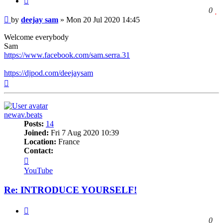
l
0
Post
t
by
deejay sam
»
Mon 20 Jul 2020 14:45
l
t
Welcome everybody
p
Sam
https://www.facebook.com/sam.serra.31
https://djpod.com/deejaysam
Top
newav.beats
Posts:
14
Joined:
Fri 7 Aug 2020 10:39
Location:
France
Contact:
Contact
newav.beats
YouTube
Re: INTRODUCE YOURSELF!
Quote
l
0