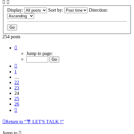
Display:
Sort by:
Direction:
254 posts
Page
24
Jump to page:
of
26
Previous
1
…
22
23
24
25
26
Next
Return to “🌴 LET'S TALK !”
Jump to