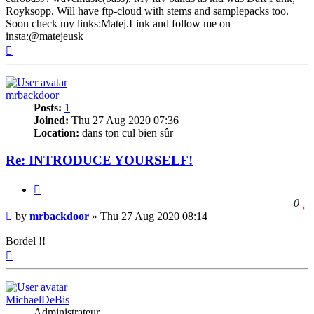
Royksopp. Will have ftp-cloud with stems and samplepacks too.
Soon check my links:Matej.Link and follow me on
insta:@matejeusk
Top
mrbackdoor
Posts:
1
Joined:
Thu 27 Aug 2020 07:36
Location:
dans ton cul bien sûr
Re: INTRODUCE YOURSELF!
Quote
l
0
Post
t
by
mrbackdoor
»
Thu 27 Aug 2020 08:14
l
t
Bordel !!
Top
p
MichaelDeBis
Administrateur