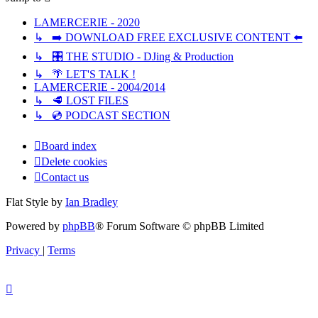
LAMERCERIE - 2020
↳ ➡️ DOWNLOAD FREE EXCLUSIVE CONTENT ⬅️
↳ 🎛️ THE STUDIO - DJing & Production
↳ 🌴 LET'S TALK !
LAMERCERIE - 2004/2014
↳ 🥩 LOST FILES
↳ 💿 PODCAST SECTION
Board index
Delete cookies
Contact us
Flat Style by
Ian Bradley
Powered by
phpBB
® Forum Software © phpBB Limited
Privacy
|
Terms